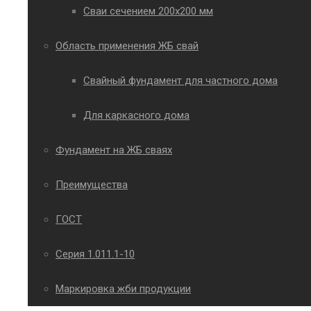
Сваи сечением 200х200 мм
Область применения ЖБ свай
Свайный фундамент для частного дома
Для каркасного дома
Фундамент на ЖБ сваях
Преимущества
ГОСТ
Серия 1.011.1-10
Маркировка жби продукции