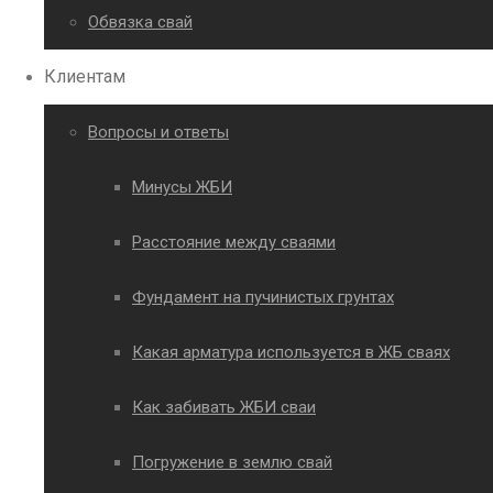
Обвязка свай
Клиентам
Вопросы и ответы
Минусы ЖБИ
Расстояние между сваями
Фундамент на пучинистых грунтах
Какая арматура используется в ЖБ сваях
Как забивать ЖБИ сваи
Погружение в землю свай