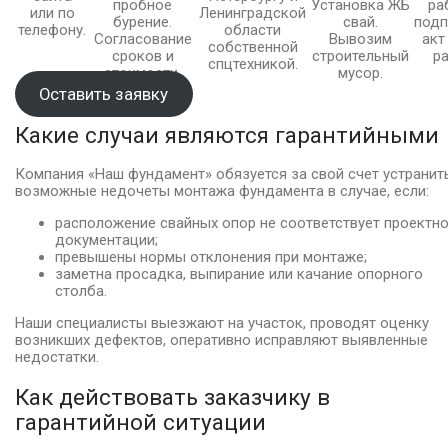
пробное
Установка ЖБ
ра
или по
Ленинградской
бурение.
свай.
подп
телефону.
области
Согласование
Вывозим
акт
собственной
сроков и
строительный
р
спцтехникой.
стоимости.
мусор.
Оставить заявку
Какие случаи являются гарантийными
Компания «Наш фундамент» обязуется за свой счет устранит
возможные недочеты монтажа фундамента в случае, если:
расположение свайных опор не соответствует проектн
документации;
превышены нормы отклонения при монтаже;
заметна просадка, выпирание или качание опорного
столба.
Наши специалисты выезжают на участок, проводят оценку
возникших дефектов, оперативно исправляют выявленные
недостатки.
Как действовать заказчику в
гарантийной ситуации