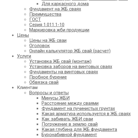
Для каркасного дома
Фундамент на ЖБ сваях
Преимущества
ГОСТ
Серия 1.011.1-10
Маркировка жби продукции
Цены
Цены на ЖБ сваи
Оголовок
Онлайн калькулятор ЖБ свай (расчет)
Услуги
Установка ЖБ свай (монтаж)
Установка заборов на винтовых сваях
Фундаменты на винтовых сваях
Пробное бурение
Обвязка свай
Клиентам
Вопросы и ответы
Минусы ЖБИ
Расстояние между сваями
Фундамент на пучинистых грунтах
Какая арматура используется в ЖБ сваях
Как забивать ЖБИ сваи
Погружение в землю свай
Какая глубина для ЖБ фундамента
Буронабивной фундамент