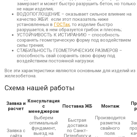
замерзает и может быстро разрушить бетон, но только
не наши изделия;
ВОДОПОГЛОЩЕНИЕ – оказывает сильное влияние на
качество ЖБИ: если этот показатель ниже
установленных в
ГОСТах
, то изделие быстро
разрушается, в нем образуется грибок и плесень;
УСТОЙЧИВОСТЬ К ИСТИРАНИЮ – способность
сохранять геометрическую форму под воздействием
силы трения;
СТАБИЛЬНОСТЬ ГЕОМЕТРИЧЕСКИХ РАЗМЕРОВ –
способность свай сохранять свою форму под
воздействием постоянной нагрузки.
Все эти характеристики являются основными для изделий из
железобетона.
Схема нашей работы
Консультация
Заявка и
Пр
с
Поставка ЖБ
Монтаж
расчет
р
менеджером
Выберем
Производится
Быстрая
оптимальный
разметка
За
доставка
фундамент,
свайного
про
Заявка с
по Санкт-
выезд на
поля.
ка
сайта
Петербургу и