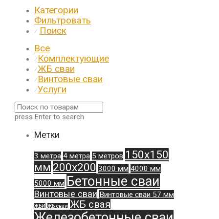
Категории
Фильтровать
Поиск
⁄
Все
Комплектующие
⁄
ЖБ сваи
⁄
Винтовые сваи
⁄
Услуги
⁄
press
Enter
to search
Метки
150х150
3 метра
4 метра
5 метров
мм
200х200
3000 мм
4000 мм
Бетонные сваи
5000 мм
Винтовые сваи
Винтовые сваи 57 мм
ЖБ свая
ЖБИ
ЖБ сваи
Железобетонные сваи