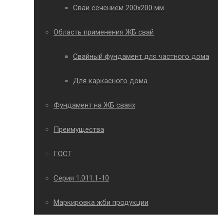
Сваи сечением 200х200 мм
Область применения ЖБ свай
Свайный фундамент для частного дома
Для каркасного дома
Фундамент на ЖБ сваях
Преимущества
ГОСТ
Серия 1.011.1-10
Маркировка жби продукции