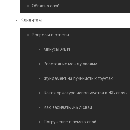
Обвязка свай
Клиентам
Вопросы и ответы
Минусы ЖБИ
Расстояние между сваями
Фундамент на пучинистых грунтах
Какая арматура используется в ЖБ сваях
Как забивать ЖБИ сваи
Погружение в землю свай